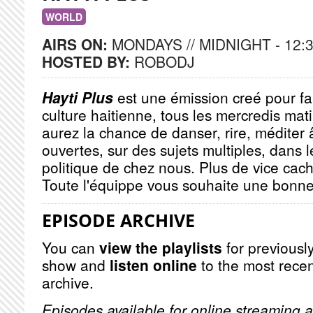
WORLD
AIRS ON:
MONDAYS // MIDNIGHT - 12:
HOSTED BY:
ROBODJ
Hayti Plus
est une émission creé pour fa
culture haitienne, tous les mercredis mat
aurez la chance de danser, rire, méditer 
ouvertes, sur des sujets multiples, dans le
politique de chez nous. Plus de vice ca
Toute l'équippe vous souhaite une bonne
EPISODE ARCHIVE
You can
view the playlists
for previously
show and
listen online
to the most recen
archive.
Episodes available for online streaming a