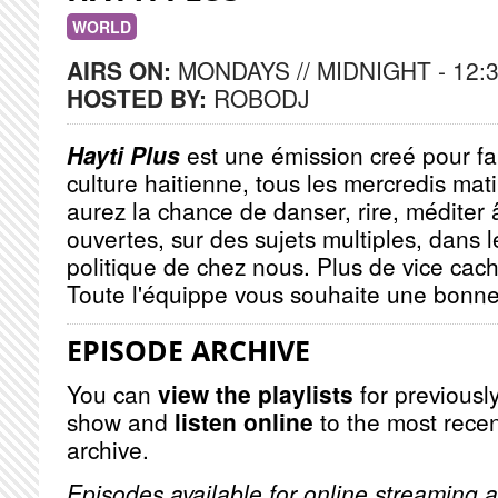
WORLD
AIRS ON:
MONDAYS // MIDNIGHT - 12:
HOSTED BY:
ROBODJ
Hayti Plus
est une émission creé pour fa
culture haitienne, tous les mercredis mat
aurez la chance de danser, rire, méditer 
ouvertes, sur des sujets multiples, dans le
politique de chez nous. Plus de vice ca
Toute l'équippe vous souhaite une bonne
EPISODE ARCHIVE
You can
view the playlists
for previously
show and
listen online
to the most recen
archive.
Episodes available for online streaming a